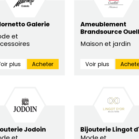
ornetto Galerie
Ameublement
Brandsource Ouel
de et
cessoires
Maison et jardin
oir plus
Acheter
Voir plus
Achete
jouterie Jodoin
Bijouterie Lingot d
de et
Mode et