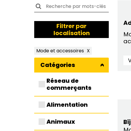
Ad
Filtrer par
localisation
Mo
ac
Mode et accessoires
X
V
Catégories
Réseau de
commerçants
Alimentation
Animaux
Bi
Mo