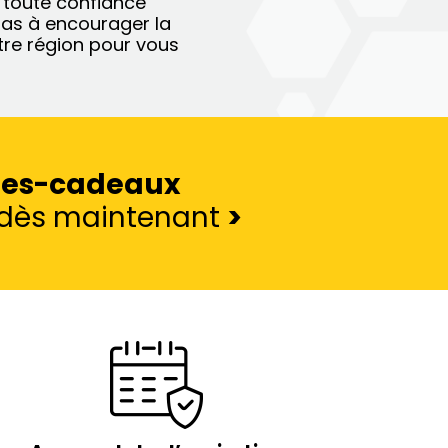
n toute confiance
pas à encourager la
re région pour vous
tes-cadeaux
e dès maintenant
>