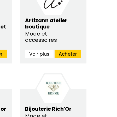
Artizann atelier
let
boutique
Mode et
accessoires
r
Voir plus
Acheter
'or
Bijouterie Rich'Or
Mode et