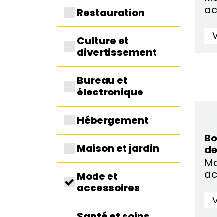
ac
Restauration
V
Culture et
divertissement
Bureau et
électronique
Hébergement
Bo
Maison et jardin
de
Mo
ac
Mode et
accessoires
V
Santé et soins