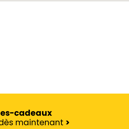
tes-cadeaux
e dès maintenant
>