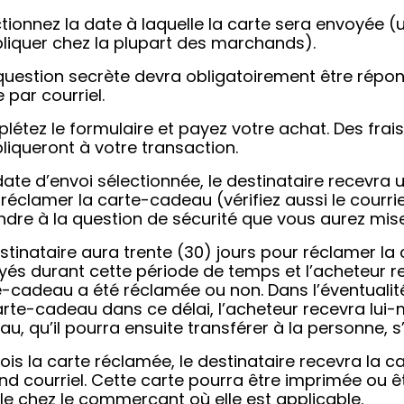
tionnez la date à laquelle la carte sera envoyée (
pliquer chez la plupart des marchands).
question secrète devra obligatoirement être répo
 par courriel.
létez le formulaire et payez votre achat. Des fra
liqueront à votre transaction.
date d’envoi sélectionnée, le destinataire recevra 
réclamer la carte-cadeau (vérifiez aussi le courri
dre à la question de sécurité que vous aurez mise 
stinataire aura trente (30) jours pour réclamer la
yés durant cette période de temps et l’acheteur r
-cadeau a été réclamée ou non. Dans l’éventualit
rte-cadeau dans ce délai, l’acheteur recevra lui-
u, qu’il pourra ensuite transférer à la personne, s’il
ois la carte réclamée, le destinataire recevra la
d courriel. Cette carte pourra être imprimée ou ê
e chez le commerçant où elle est applicable.