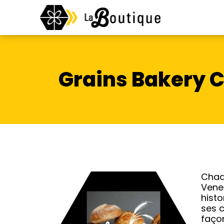
Grains Bakery 
Chaqu
Vene
histo
ses c
faço