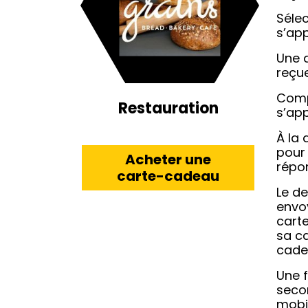
Sélec
s’ap
Une 
reçue
Comp
Restauration
s’app
À la 
pour 
Acheter une
répon
carte-cadeau
Le de
envo
carte
sa ca
cadea
Une f
secon
mobil