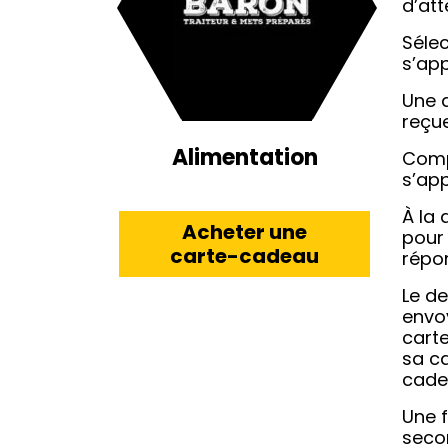
d’att
Sélec
s’ap
Une 
reçue
Alimentation
Comp
s’app
À la 
Acheter une
pour 
carte-cadeau
répon
Le de
envo
carte
sa ca
cadea
Une f
secon