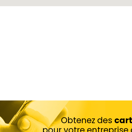
Obtenez des
car
pour votre entrepris