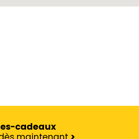
tes-cadeaux
e dès maintenant
>